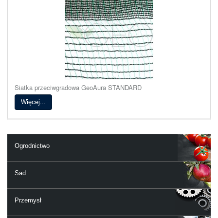
Siatka przeciwgradowa GeoAura STANDARD
Więcej...
Ogrodnictwo
Sad
Przemysł