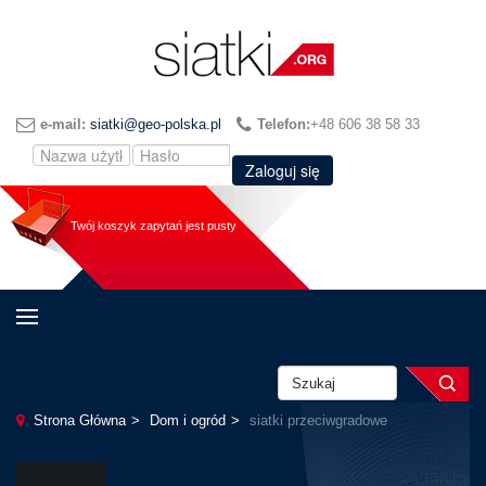
e-mail:
siatki@geo-polska.pl
Telefon:
+48 606 38 58 33
Zaloguj się
Twój koszyk zapytań jest pusty
Strona Główna
Dom i ogród
siatki przeciwgradowe