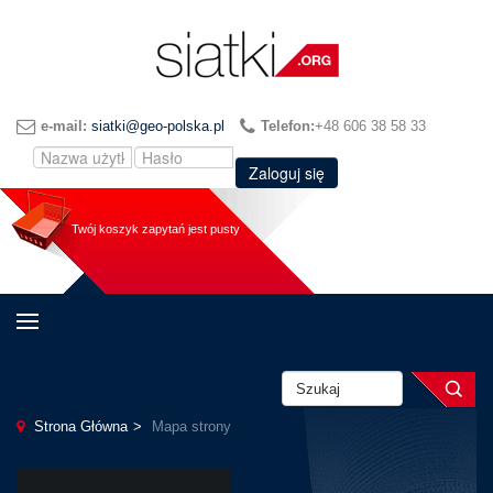
e-mail:
siatki@geo-polska.pl
Telefon:
+48 606 38 58 33
Zaloguj się
Twój koszyk zapytań jest pusty
Strona Główna
Mapa strony