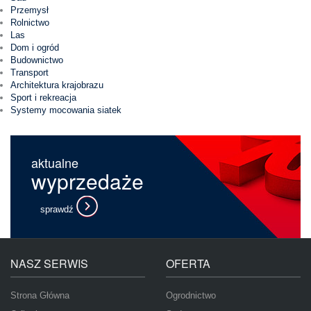
Przemysł
Rolnictwo
Las
Dom i ogród
Budownictwo
Transport
Architektura krajobrazu
Sport i rekreacja
Systemy mocowania siatek
aktualne
wyprzedaże
sprawdź
NASZ SERWIS
OFERTA
Strona Główna
Ogrodnictwo